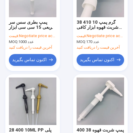
تماس با ما
38 410 10 گرم پمپ
پمپ بطری سس سر
شربت قهوه ابزار کافی
مربعی 15 سی سی ابزار
پمپ شربت پلاستیک
شاپ خروجی مایع کنترل
کافی شاپ تمیز کردن
Negotiate price according to order quantity
قیمت:
Negotiate price according to order quantity
قیمت:
شده
قابل جدا شدن
170 عدد
MOQ:
1000 عدد
MOQ:
پمپ شربت قهوه
آخرین قیمت را دریافت کنید
آخرین قیمت را دریافت کنید
پمپ شربت خوری
اکنون تماس بگیرید
اکنون تماس بگیرید
بطری بدون هوا PP
بطری بدون هوا اکریلیک
کوزه های پلاستیکی PP
سر پمپ پلاستیکی
قطره چکان بطری پلاستیکی
پمپ شربت قهوه 38 400
28 400 10ML PP پلی