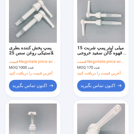
15 میلی لیتر پمپ شربت
پمپ پخش کننده بطری
قهوه گالن سفید خروجی
پلاستیکی روغن سس 25
مایع کنترل شده
میلی لیتری مقدار خروجی
Negotiate price according to order quantity
قیمت:
Negotiate price according to order quantity
قیمت:
سفارشی
170 عدد
MOQ:
1000 عدد
MOQ:
آخرین قیمت را دریافت کنید
آخرین قیمت را دریافت کنید
اکنون تماس بگیرید
اکنون تماس بگیرید
خانه
محصولات
دربارهی ما