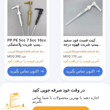
کیت فست فود سفید
PP PE 5cc 7.5cc 10cc
پمپ شربت قهوه درجه
پمپ شربت پلاستیکی
مواد غذایی 30 میلی
شیر قهوه آب عسل
Negotiate price according to order quantity
قیمت:
Negotiate price according to order quantity
قیمت:
لیتری 38 410
170 عدد
MOQ:
350 عدد
MOQ:
آخرین قیمت را دریافت کنید
آخرین قیمت را دریافت کنید
اکنون تماس بگیرید
اکنون تماس بگیرید
در وقت خود صرفه جویی کنید
اجازه دهید با بهترین محصولات با شما تماس
بگیریم.