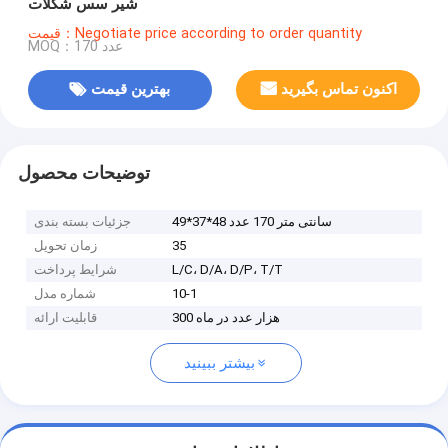
شیر سس شکلات
قیمت：Negotiate price according to order quantity
MOQ：170 عدد
اکنون تماس بگیرید
بهترین قیمت
توضیحات محصول
49*37*48 سانتی متر 170 عدد
جزئیات بسته بندی
35
زمان تحویل
L/C، D/A، D/P، T/T
شرایط پرداخت
10-1
شماره مدل
300 هزار عدد در ماه
قابلیت ارائه
بیشتر ببینید