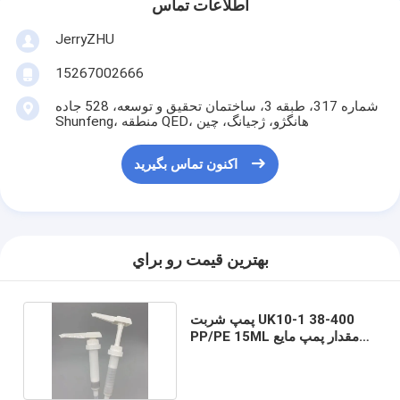
اطلاعات تماس
JerryZHU
15267002666
شماره 317، طبقه 3، ساختمان تحقیق و توسعه، 528 جاده
Shunfeng، منطقه QED، هانگژو، ژجیانگ، چین
اکنون تماس بگیرید
بهترين قيمت رو براي
پمپ شربت UK10-1 38-400
PP/PE 15ML مقدار پمپ مایع
شیر سس شکلات