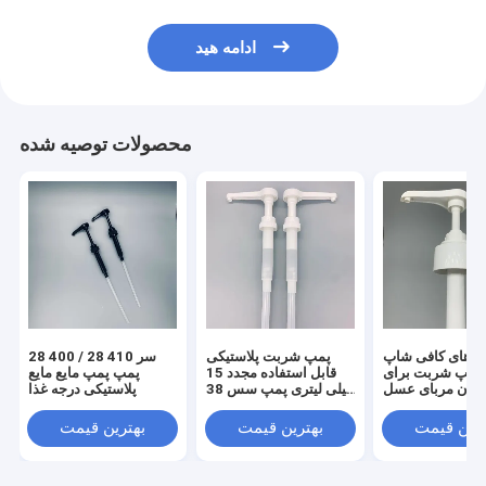
ادامه هید
محصولات توصیه شده
له های کافی شاپ
پمپ شربت پلاستیکی
28 400 / 28 410 سر
پمپ شربت برای
قابل استفاده مجدد 15
پمپ پمپ مایع مایع
ردن مربای عسل
میلی لیتری پمپ سس 38
پلاستیکی درجه غذا
400 پور
ترین قیمت
بهترین قیمت
بهترین قیمت