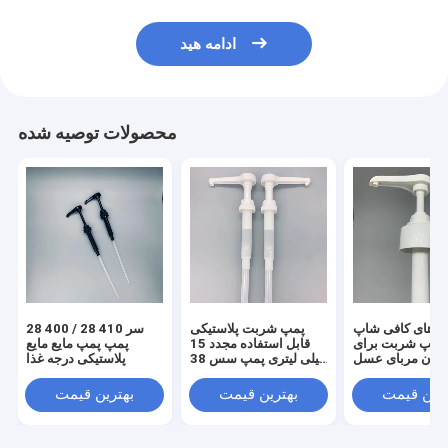
ادامه هید
محصولات توصیه شده
له های کافی شاپ
پمپ شربت پلاستیکی
28 400 / 28 410 سر
پمپ شربت برای
قابل استفاده مجدد 15
پمپ پمپ مایع مایع
ردن مربای عسل
میلی لیتری پمپ سس 38
پلاستیکی درجه غذا
400 پور
ترین قیمت
بهترین قیمت
بهترین قیمت