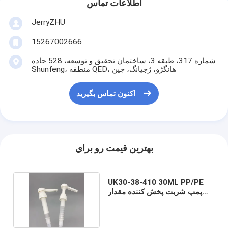
اطلاعات تماس
JerryZHU
15267002666
شماره 317، طبقه 3، ساختمان تحقیق و توسعه، 528 جاده
Shunfeng، منطقه QED، هانگژو، ژجیانگ، چین
اکنون تماس بگیرید
بهترين قيمت رو براي
UK30-38-410 30ML PP/PE
پمپ شربت پخش کننده مقدار
پمپ شیر پمپ مایع