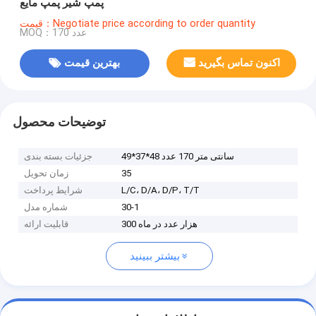
پمپ شیر پمپ مایع
قیمت：Negotiate price according to order quantity
MOQ：170 عدد
اکنون تماس بگیرید
بهترین قیمت
توضیحات محصول
49*37*48 سانتی متر 170 عدد
جزئیات بسته بندی
35
زمان تحویل
L/C، D/A، D/P، T/T
شرایط پرداخت
30-1
شماره مدل
300 هزار عدد در ماه
قابلیت ارائه
بیشتر ببینید